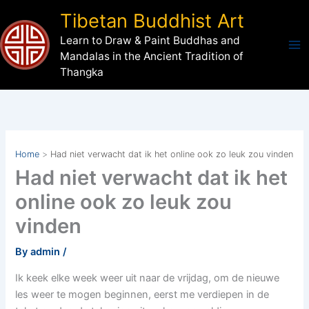
Skip
Tibetan Buddhist Art
to
Learn to Draw & Paint Buddhas and
content
Mandalas in the Ancient Tradition of
Thangka
Home
Had niet verwacht dat ik het online ook zo leuk zou vinden
Had niet verwacht dat ik het
online ook zo leuk zou
vinden
By
admin
/
Ik keek elke week weer uit naar de vrijdag, om de nieuwe
les weer te mogen beginnen, eerst me verdiepen in de