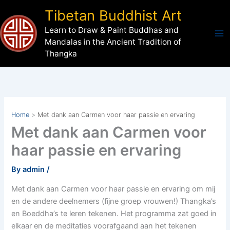
Skip
Tibetan Buddhist Art
to
Learn to Draw & Paint Buddhas and
content
Mandalas in the Ancient Tradition of
Thangka
Home
Met dank aan Carmen voor haar passie en ervaring
Met dank aan Carmen voor
haar passie en ervaring
By
admin
/
Met dank aan Carmen voor haar passie en ervaring om mij
en de andere deelnemers (fijne groep vrouwen!) Thangka’s
en Boeddha’s te leren tekenen. Het programma zat goed in
elkaar en de meditaties voorafgaand aan het tekenen