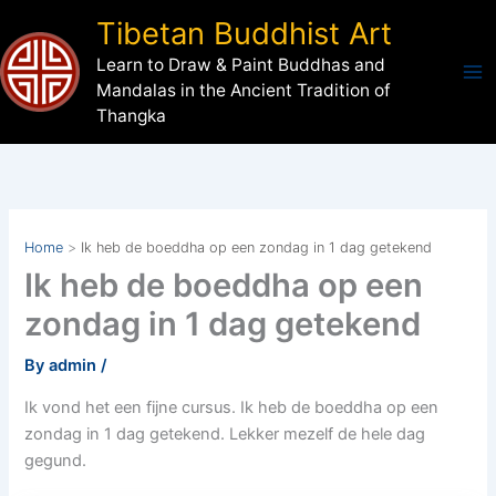
Skip
Tibetan Buddhist Art
to
Learn to Draw & Paint Buddhas and
content
Mandalas in the Ancient Tradition of
Thangka
Home
Ik heb de boeddha op een zondag in 1 dag getekend
Ik heb de boeddha op een
zondag in 1 dag getekend
By
admin
/
Ik vond het een fijne cursus. Ik heb de boeddha op een
zondag in 1 dag getekend. Lekker mezelf de hele dag
gegund.