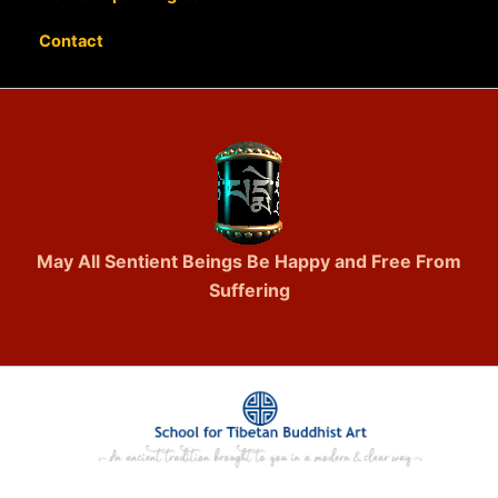
Contact
May All Sentient Beings Be Happy and Free From
Suffering