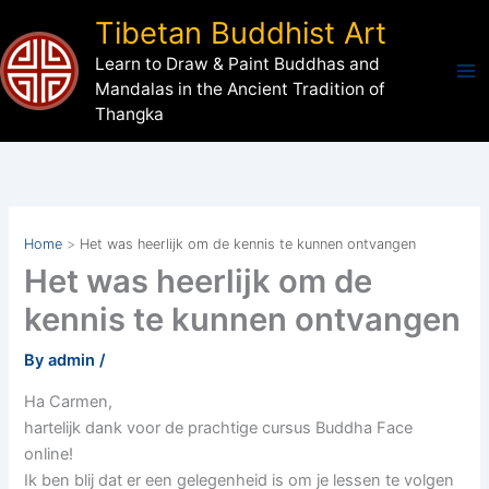
Skip
Tibetan Buddhist Art
to
Learn to Draw & Paint Buddhas and
content
Mandalas in the Ancient Tradition of
Thangka
Home
Het was heerlijk om de kennis te kunnen ontvangen
Het was heerlijk om de
kennis te kunnen ontvangen
By
admin
/
Ha Carmen,
hartelijk dank voor de prachtige cursus Buddha Face
online!
Ik ben blij dat er een gelegenheid is om je lessen te volgen