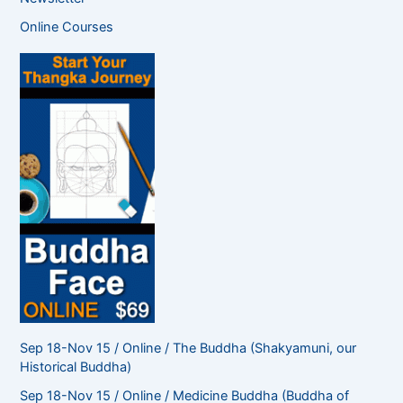
c
Online Courses
h
f
o
r
:
Sep 18-Nov 15 / Online / The Buddha (Shakyamuni, our
Historical Buddha)
Sep 18-Nov 15 / Online / Medicine Buddha (Buddha of