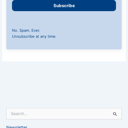
Subscribe
No. Spam. Ever.
Unsubscribe at any time.
PREVIOUS
NEXT
S
e
a
Newsletter
r