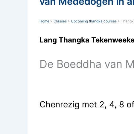
van Mededogen in al
Home
>
Classes
>
Upcoming thangka courses
> Thangk
Lang Thangka Tekenweeke
De Boeddha van Me
Chenrezig met 2, 4, 8 o