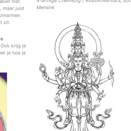
4-armige Chenrezig / Avalokiteshvara, d
aken niet
Mensink
, maar juist
d omarmen
 zit.
us
.
Ook krijg je
er je hoe je