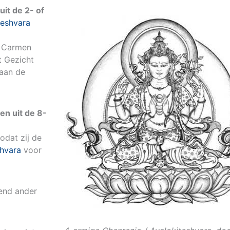
it de 2- of
teshvara
j Carmen
t Gezicht
 aan de
n uit de 8-
dat zij de
shvara
voor
kend ander