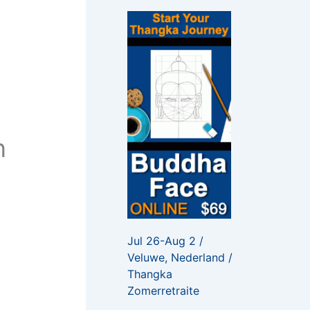
f
o
r
:
n
Jul 26-Aug 2 /
Veluwe, Nederland /
Thangka
Zomerretraite