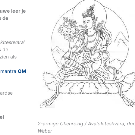
luwe leer je
s de
okiteshvara’
s de
ien als
n
mantra
OM
aardse
el
2-armige Chenrezig / Avalokiteshvara, do
Weber