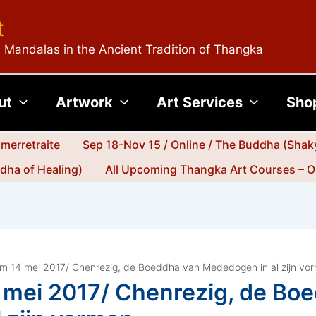
t
 Mandalas in the Ancient Tradition of Thangka
ut
Artwork
Art Services
Sho
merretraite
Sep 18-Nov 15 / Online / The Buddha (Shak
dha of Healing)
All Upcoming Thangka Art Courses – O
tm 14 mei 2017/ Chenrezig, de Boeddha van Mededogen in al zijn vo
4 mei 2017/ Chenrezig, de Bo