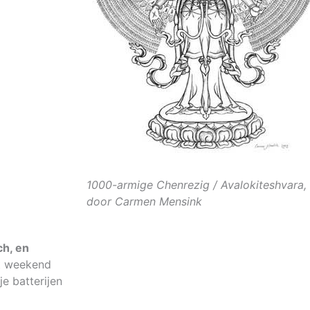
1000-armige Chenrezig / Avalokiteshvara,
door Carmen Mensink
ch, en
t weekend
je batterijen