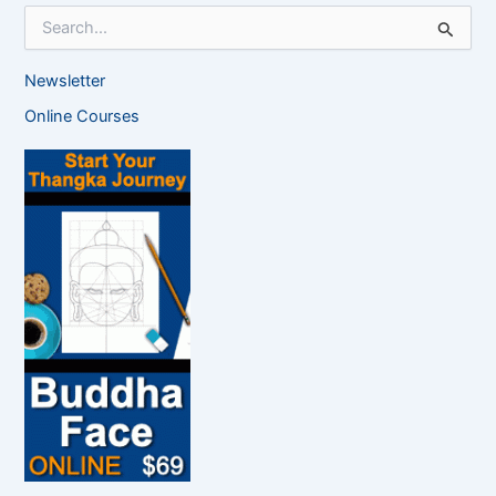
S
e
a
Newsletter
r
c
Online Courses
h
f
o
r
: