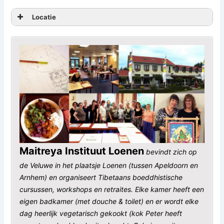
50×65/70cm
Locatie
(liefst minimaal 200gr)
Website:
www.maitreya.nl
Maitreya Instituut Loenen
bevindt zich op
de Veluwe in het plaatsje Loenen (tussen Apeldoorn en
Arnhem) en organiseert Tibetaans boeddhistische
cursussen, workshops en retraites. Elke kamer heeft een
eigen badkamer (met douche & toilet) en er wordt elke
CORONA-MAATREGELEN die zijn genomen voor
dag heerlijk vegetarisch gekookt (kok Peter heeft
deze cursus: